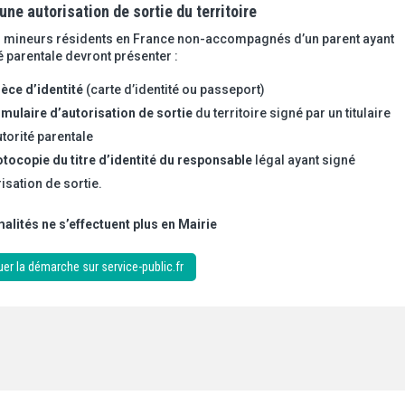
 une autorisation de sortie du territoire
s mineurs résidents en France non-accompagnés d’un parent ayant
té parentale devront présenter :
èce d’identité
(carte d’identité ou passeport)
rmulaire d’autorisation de sortie
du territoire signé par un titulaire
utorité parentale
otocopie du titre d’identité du responsable
légal ayant signé
risation de sortie.
alités ne s’effectuent plus en Mairie
uer la démarche sur service-public.fr