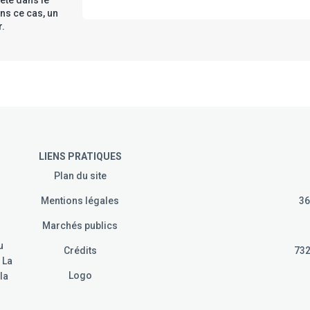
ête dans le
ns ce cas, un
r.
LIENS PRATIQUES
Plan du site
Mentions légales
36
Marchés publics
d
u
Crédits
732
 La
Logo
la