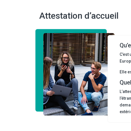
Attestation d’accueil
Qu’e
C’est 
Europ
Elle e
Quel
L’atte
l’étra
demand
extér