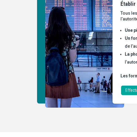
Établir
Tous le
l’autori
Une pi
Un fo
de l’a
La ph
l’auto
Les form
Effect