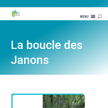
MENU
La boucle des
Janons